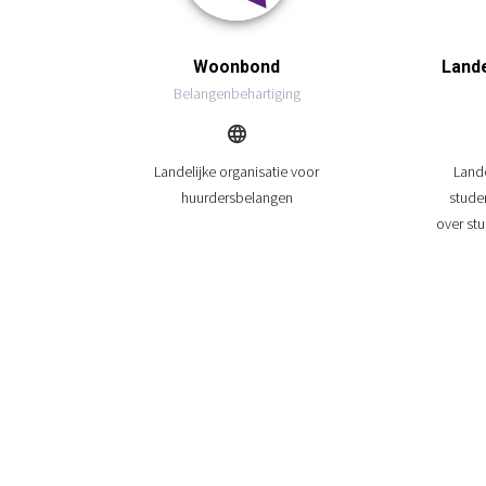
Lande
Woonbond
Belangenbehartiging
Lande
Landelijke organisatie voor
stude
huurdersbelangen
over st